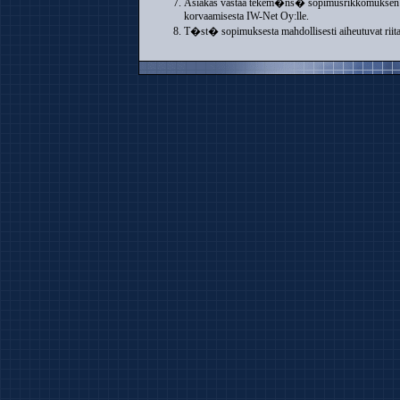
Asiakas vastaa tekem�ns� sopimusrikkomuksen tai
korvaamisesta IW-Net Oy:lle.
T�st� sopimuksesta mahdollisesti aiheutuvat riita