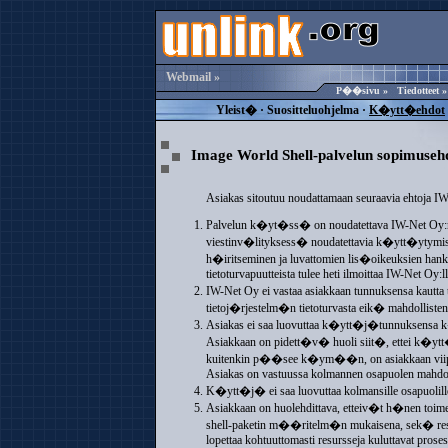
Webmail »
P��sivu
»
Tiedotteet
Yleist�
·
Suositteluohjelma
·
K�ytt�ehdot
Image World Shell-palvelun sopimuseh
Asiakas sitoutuu noudattamaan seuraavia ehtoja 
Palvelun k�yt�ss� on noudatettava IW-Net Oy:n asia
viestinv�lityksess� noudatettavia k�ytt�ytymi
h�iritseminen ja luvattomien lis�oikeuksien hankki
tietoturvapuutteista tulee heti ilmoittaa IW-Net Oy:ll
IW-Net Oy ei vastaa asiakkaan tunnuksensa kaut
tietoj�rjestelm�n tietoturvasta eik� mahdollisten l
Asiakas ei saa luovuttaa k�ytt�j�tunnuksensa k
Asiakkaan on pidett�v� huoli siit�, ettei k�yt
kuitenkin p��see k�ym��n, on asiakkaan viipym
Asiakas on vastuussa kolmannen osapuolen mahdolli
K�ytt�j� ei saa luovuttaa kolmansille osapuolille p
Asiakkaan on huolehdittava, etteiv�t h�nen toi
shell-paketin m��ritelm�n mukaisena, sek� resur
lopettaa kohtuuttomasti resursseja kuluttavat proses