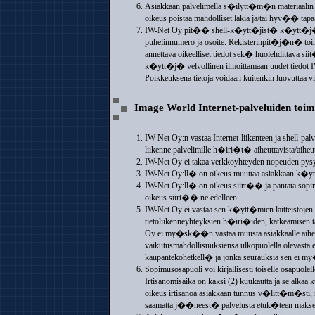
Asiakkaan palvelimella s�ilytt�m�n materiaalin 
oikeus poistaa mahdolliset lakia ja/tai hyv�� tapaa
IW-Net Oy pit�� shell-k�ytt�jist� k�ytt�j�re
puhelinnumero ja osoite. Rekisterinpit�j�n� t
annettava oikeelliset tiedot sek� huolehdittava siit
k�ytt�j� velvollinen ilmoittamaan uudet tiedot IW-
Poikkeuksena tietoja voidaan kuitenkin luovutta
Image World Internet-palveluiden toim
IW-Net Oy:n vastaa Internet-liikenteen ja shell-p
liikenne palvelimille h�iri�t� aiheuttavista/aiheutt
IW-Net Oy ei takaa verkkoyhteyden nopeuden pys
IW-Net Oy:ll� on oikeus muuttaa asiakkaan k�ytt�
IW-Net Oy:ll� on oikeus siirt�� ja pantata sopimus
oikeus siirt�� ne edelleen.
IW-Net Oy ei vastaa sen k�ytt�mien laitteistojen t
tietoliikenneyhteyksien h�iri�iden, katkeamisen t
Oy ei my�sk��n vastaa muusta asiakkaalle aiheu
vaikutusmahdollisuuksiensa ulkopuolella olevasta 
kaupantekohetkell� ja jonka seurauksia sen ei 
Sopimusosapuoli voi kirjallisesti toiselle osapuole
Irtisanomisaika on kaksi (2) kuukautta ja se alk
oikeus irtisanoa asiakkaan tunnus v�litt�m�sti, 
saamatta j��neest� palvelusta etuk�teen maksettua