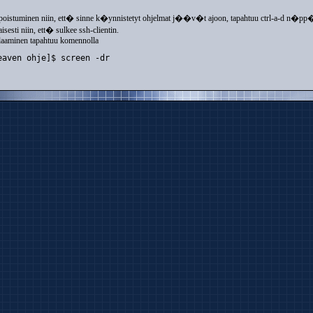
poistuminen niin, ett� sinne k�ynnistetyt ohjelmat j��v�t ajoon, tapahtuu ctrl-a-d n�p
aisesti niin, ett� sulkee ssh-clientin.
alaaminen tapahtuu komennolla