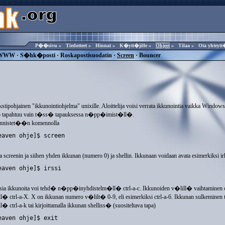
P��sivu
»
Tiedotteet
»
Hinnat
»
K�ytt�jille
»
Ohjeet
»
Tilaa
»
Ota yhteyt
WWW
·
S�hk�posti
·
Roskapostisuodatin
·
Screen
·
Bouncer
kstipohjainen "ikkunointiohjelma" unixille. Aloittelija voisi verrata ikkunointia vaikka Windows
o tapahtuu vain t�ss� tapauksessa n�pp�imist�ll�.
nnistet��n komennolla
eaven ohje]$ screen

reenin ja siihen yhden ikkunan (numero 0) ja shellin. Ikkunaan voidaan avata esimerkiksi irkk
eaven ohje]$ irssi

usia ikkunoita voi tehd� n�pp�inyhdistelm�ll� ctrl-a-c. Ikkunoiden v�lill� vaihtaminen 
� ctrl-a-X. X on ikkunan numero v�lilt� 0-9, eli esimerkiksi ctrl-a-6. Ikkunan sulkeminen 
� ctrl-a-k tai kirjoittamalla ikkunan shelliss� (suositeltava tapa)
eaven ohje]$ exit
