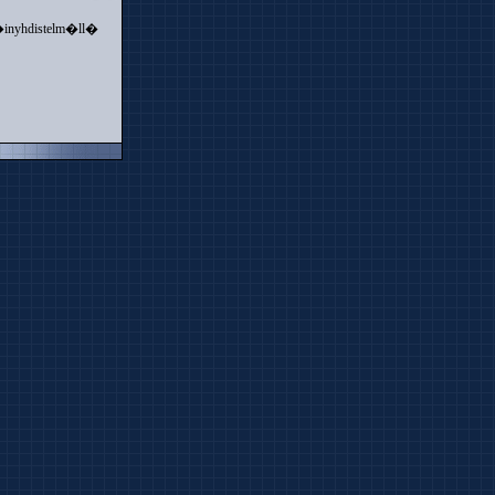
p�inyhdistelm�ll�