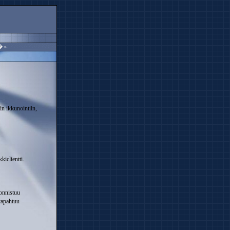
t�
»
in ikkunointiin,
iclientti.
onnistuu
tapahtuu