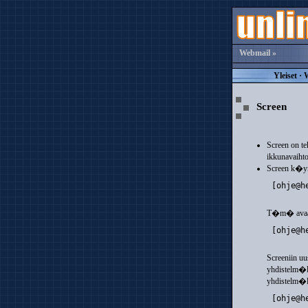
Webmail »
Yleiset
·
Screen
Screen on te
ikkunavaiht
Screen k�y
 [ohje@h
T�m� avaa sc
 [ohje@h
Screeniin u
yhdistelm�ll
yhdistelm�ll
 [ohje@h