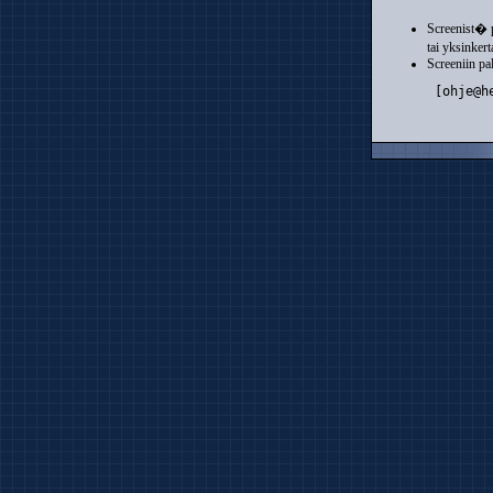
Screenist� 
tai yksinkert
Screeniin p